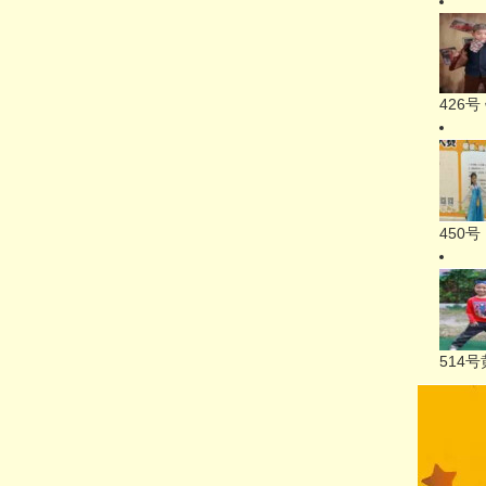
426
450
514