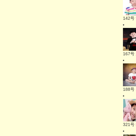
142
167
188
321