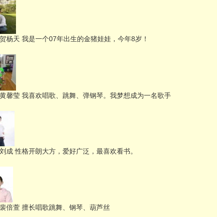
号 贺杨天 我是一个07年出生的金猪娃娃，今年8岁！
号 黄馨莹 我喜欢唱歌、跳舞、弹钢琴。我梦想成为一名歌手
号 刘成 性格开朗大方，爱好广泛，最喜欢看书。
号 裴倍萱 擅长唱歌跳舞、钢琴、葫芦丝