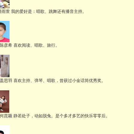
 潘雨萱 我的爱好是：唱歌、跳舞还有播音主持。
号 陈彦希 喜欢阅读、唱歌、旅行。
号 盖思羽 喜欢主持、弹琴、唱歌，曾获过小金话筒优秀奖。
号 何昆颖 静若处子，动如脱兔。是个多才多艺的快乐零零后。