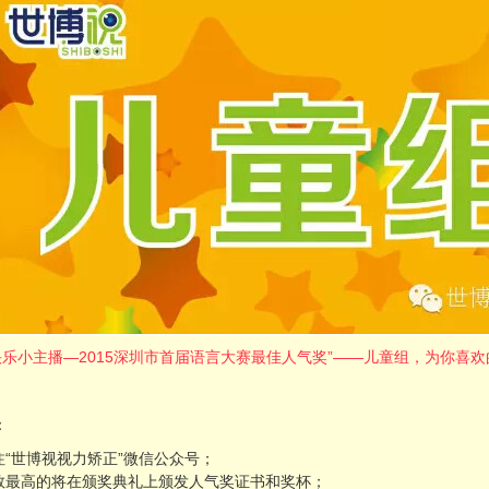
 快乐小主播—2015深圳市首届语言大赛最佳人气奖”——儿童组，为你喜
：
注“世博视视力矫正”微信公众号；
票数最高的将在颁奖典礼上颁发人气奖证书和奖杯；