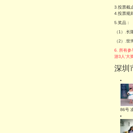
3.投票截止
4.投票规
5.奖品：
（1）.长
（2）.世
6. 所
游3人’大
深圳
86号