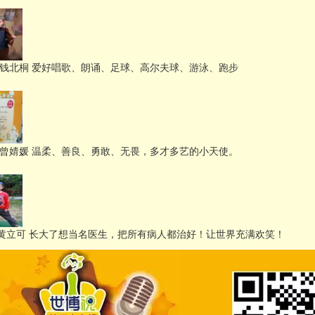
号 钱北桐 爱好唱歌、朗诵、足球、高尔夫球、游泳、跑步
号 曾婧媛 温柔、善良、勇敢、无畏，多才多艺的小天使。
号黄立可 长大了想当名医生，把所有病人都治好！让世界充满欢笑！