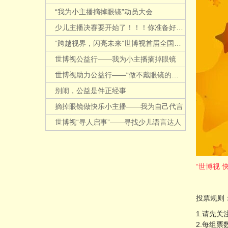
“我为小主播摘掉眼镜”动员大会
少儿主播决赛要开始了！！！你准备好了吗？
“跨越视界，闪亮未来”世博视首届全国加盟商年度答谢感恩会圆满成功
世博视公益行——我为小主播摘掉眼镜
世博视助力公益行——“做不戴眼镜的小主播”
别闹，公益是件正经事
摘掉眼镜做快乐小主播——我为自己代言
世博视“寻人启事”——寻找少儿语言达人
“世博视
投票规则
1.请先关
2.每组