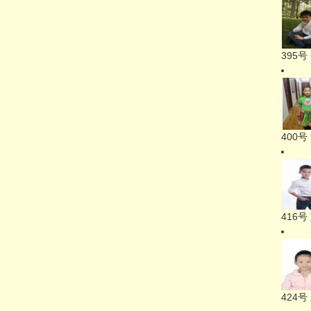
395
400
416
424