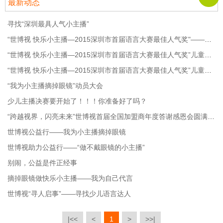
最新动态
寻找“深圳最具人气小主播”
“世博视 快乐小主播—2015深圳市首届语言大赛最佳人气奖"——少儿组
“世博视 快乐小主播—2015深圳市首届语言大赛最佳人气奖”儿童组（86号——514号）
“世博视 快乐小主播—2015深圳市首届语言大赛最佳人气奖”儿童组（515号——878号）
“我为小主播摘掉眼镜”动员大会
少儿主播决赛要开始了！！！你准备好了吗？
“跨越视界，闪亮未来”世博视首届全国加盟商年度答谢感恩会圆满成功
世博视公益行——我为小主播摘掉眼镜
世博视助力公益行——“做不戴眼镜的小主播”
别闹，公益是件正经事
摘掉眼镜做快乐小主播——我为自己代言
世博视“寻人启事”——寻找少儿语言达人
|<<
<
1
>
>>|